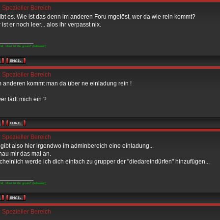
 Spezieller Bereich
bt es. Wie ist das denn im anderen Foru mgelöst, wer da wie rein kommt?
 ist er noch leer... alos ihr verpasst nix.
____________
fall, i don't hit the ground" (helloween)
 Spezieller Bereich
m anderen kommt man da über ne einladung rein !
er lädt mich ein ?
 Spezieller Bereich
 gibt also hier irgendwo im adminbereich eine einladung...
hau mir das mal an.
heinlich werde ich dich einfach zu grupper der "diedareindürfen" hinzufügen...
____________
fall, i don't hit the ground" (helloween)
 Spezieller Bereich