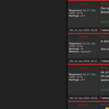
Lucius
Re:
Den gi
Registriert:
Sa 27. Dez
Bisher
2008, 18:15
Beiträge:
147
_____
"as long as i 
Mo 19. Jan 2009, 09:38
jfs2003
Re:
In de
Registriert:
So 18. Jan
2009, 15:44
Beiträge:
25
Also w
Wohnort:
Lippstadt
Mo 19. Jan 2009, 09:47
Lucius
Re:
ok, es
Registriert:
Sa 27. Dez
ich sc
2008, 18:15
Beiträge:
147
wahrsc
_____
"as long as i 
Mo 19. Jan 2009, 09:56
jfs2003
Re: