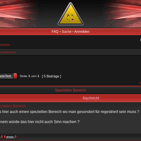
FAQ
•
Suche
•
Anmelden
Themen
formationen
Seite
1
von
1
[ 5 Beiträge ]
V
Spezieller Bereich
Nachricht
zieller Bereich
s hier auch einen speziellen Bereich wo man gesondert für regestriert sein muss ?
nein würde das hier nicht auch Sinn machen ?