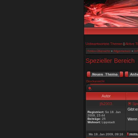
Unbeantwortete Themen
|
Aktive 
Foren-Übersicht
»
Allgemeines
»
In
Spezieller Bereich
Druckansicht
Autor
jfs2003
Spe
Gibt e
Registriert:
So 18. Jan
2009, 15:44
Beiträge:
25
Wenn 
Wohnort:
Lippstadt
Mo 19. Jan 2009, 09:16