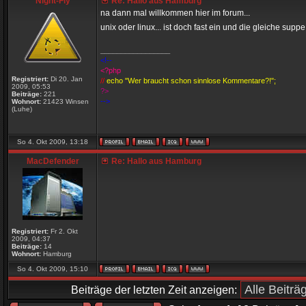
Night-Fly
Re: Hallo aus Hamburg
na dann mal willkommen hier im forum...
unix oder linux... ist doch fast ein und die gleiche suppe
_________________
<!--
<?php
Registriert:
Di 20. Jan
//
echo "Wer braucht schon sinnlose Kommentare?!";
2009, 05:53
?>
Beiträge:
221
-->
Wohnort:
21423 Winsen
(Luhe)
So 4. Okt 2009, 13:18
MacDefender
Re: Hallo aus Hamburg
Registriert:
Fr 2. Okt
2009, 04:37
Beiträge:
14
Wohnort:
Hamburg
So 4. Okt 2009, 15:10
Beiträge der letzten Zeit anzeigen: