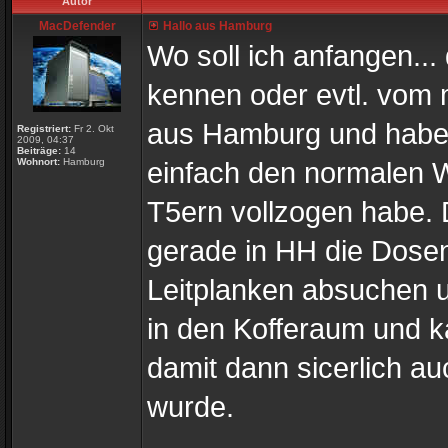
Autor
MacDefender
Hallo aus Hamburg
Wo soll ich anfangen..
kennen oder evtl. vom 
aus Hamburg und habe 
Registriert:
Fr 2. Okt
2009, 04:37
Beiträge:
14
Wohnort:
Hamburg
einfach den normalen W
T5ern vollzogen habe.
gerade in HH die Dose
Leitplanken absuchen un
in den Kofferaum und 
damit dann sicerlich a
wurde.