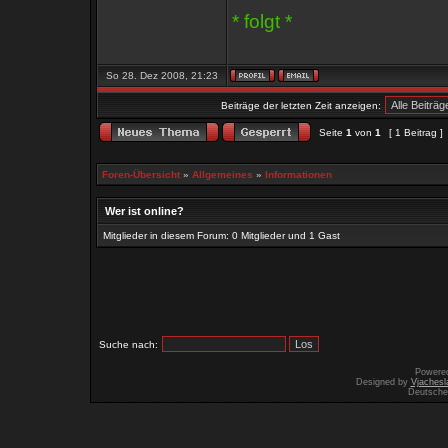
* folgt *
So 28. Dez 2008, 21:23
Beiträge der letzten Zeit anzeigen:
Seite
1
von
1
[ 1 Beitrag ]
Foren-Übersicht
»
Allgemeines
»
Informationen
Wer ist online?
Mitglieder in diesem Forum: 0 Mitglieder und 1 Gast
Suche nach:
Powere
Designed by
Vjachesl
Deutsche