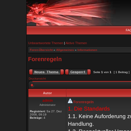
FA
Unbeantwortete Themen
|
Aktive Themen
Foren-Übersicht
»
Allgemeines
»
Informationen
Forenregeln
Seite
1
von
1
[ 1 Beitrag ]
Druckansicht
Autor
admin
Forenregeln
Administrator
1. Die Standards
Registriert:
Sa 27. Dez
2008, 09:19
1.1. Keine Auforderung z
Beiträge:
4
Handlung.