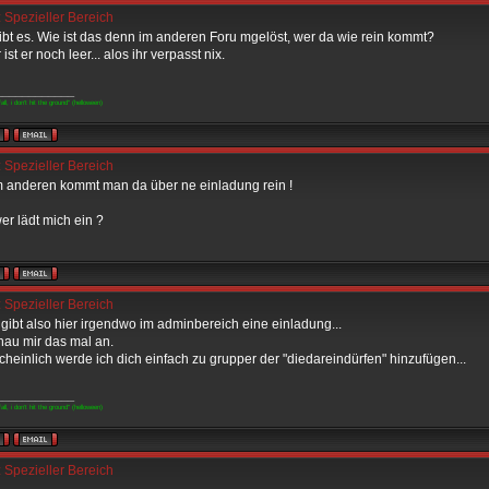
 Spezieller Bereich
bt es. Wie ist das denn im anderen Foru mgelöst, wer da wie rein kommt?
 ist er noch leer... alos ihr verpasst nix.
____________
fall, i don't hit the ground" (helloween)
 Spezieller Bereich
m anderen kommt man da über ne einladung rein !
er lädt mich ein ?
 Spezieller Bereich
 gibt also hier irgendwo im adminbereich eine einladung...
hau mir das mal an.
heinlich werde ich dich einfach zu grupper der "diedareindürfen" hinzufügen...
____________
fall, i don't hit the ground" (helloween)
 Spezieller Bereich