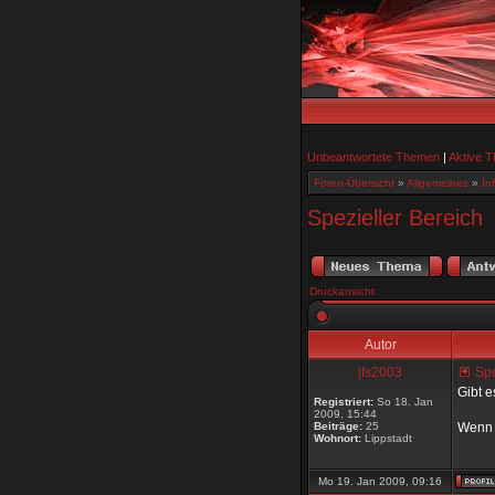
Unbeantwortete Themen
|
Aktive 
Foren-Übersicht
»
Allgemeines
»
In
Spezieller Bereich
Druckansicht
Autor
jfs2003
Spe
Gibt e
Registriert:
So 18. Jan
2009, 15:44
Beiträge:
25
Wenn 
Wohnort:
Lippstadt
Mo 19. Jan 2009, 09:16