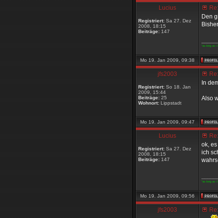
Lucius
Re:
Den gi
Registriert:
Sa 27. Dez
Bisher
2008, 18:15
Beiträge:
147
_____
"as long as i 
Mo 19. Jan 2009, 09:38
jfs2003
Re:
In de
Registriert:
So 18. Jan
2009, 15:44
Beiträge:
25
Also w
Wohnort:
Lippstadt
Mo 19. Jan 2009, 09:47
Lucius
Re:
ok, es
Registriert:
Sa 27. Dez
ich sc
2008, 18:15
Beiträge:
147
wahrsc
_____
"as long as i 
Mo 19. Jan 2009, 09:56
jfs2003
Re: