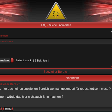
FAQ
•
Suche
•
Anmelden
Themen
formationen
Seite
1
von
1
[ 5 Beiträge ]
V
Spezieller Bereich
Nachricht
zieller Bereich
s hier auch einen speziellen Bereich wo man gesondert für regestriert sein muss ?
nein würde das hier nicht auch Sinn machen ?