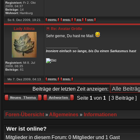
Registriert:
Fr 2. Okt
2009, 04:37
Beiträge:
14
Wohnort:
Hamburg
So 6. Dez 2009, 19:21
Lady Allista
Re: Avatar Größe
Sehr gerne, Du hast ne Mail.
_________________
Ironiere einfach so lange, bis Du einen Sarkasmus hast
Registriert:
Mi 8. Jul
2009, 06:35
Beiträge:
61
Mo 7. Dez 2009, 04:13
Beiträge der letzten Zeit anzeigen:
Seite
1
von
1
[ 3 Beiträge ]
Foren-Übersicht
»
Allgemeines
»
Informationen
Wer ist online?
Mitglieder in diesem Forum: 0 Mitglieder und 1 Gast