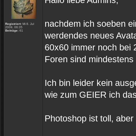
nachdem ich soeben ein
Registriert:
Mi 8. Jul
2009, 06:35
Beiträge:
61
werdendes neues Avatarb
60x60 immer noch bei 2
Foren sind mindestens 
Ich bin leider kein aus
wie zum GEIER ich das 
Photoshop ist toll, aber