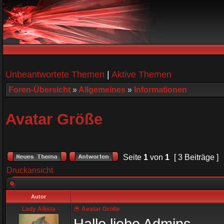
Unbeantwortete Themen
|
Aktive Themen
Foren-Übersicht
»
Allgemeines
»
Informationen
Avatar Größe
Seite
1
von
1
[ 3 Beiträge ]
Druckansicht
Autor
Lady Allista
Avatar Größe
Hallo liebe Admins,