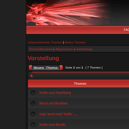
FA
Unbeantwortete Themen
|
Aktive Themen
Foren-Übersicht
»
Allgemeines
»
Vorstellung
Vorstellung
Seite
1
von
1
[ 7 Themen ]
Themen
Hallo aus Hamburg
Noch ein Berliner
sag' auch mal 'hallo' ....
Hallo aus Berlin