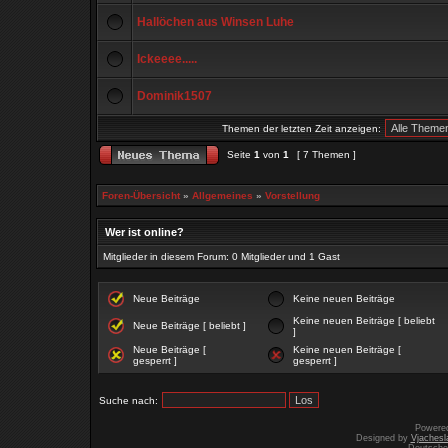
Hallöchen aus Winsen Luhe
Ickeeee.....
Dominik1507
Themen der letzten Zeit anzeigen:
Seite
1
von
1
[ 7 Themen ]
Foren-Übersicht
»
Allgemeines
»
Vorstellung
Wer ist online?
Mitglieder in diesem Forum: 0 Mitglieder und 1 Gast
Neue Beiträge
Keine neuen Beiträge
Keine neuen Beiträge [ beliebt
Neue Beiträge [ beliebt ]
]
Neue Beiträge [
Keine neuen Beiträge [
gesperrt ]
gesperrt ]
Suche nach:
Powere
Designed by
Vjachesl