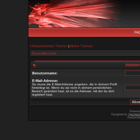
FA
Unbeantwortete Themen
|
Aktive Themen
Foren-Übersicht
Aktivie
Benutzername:
E-Mail-Adresse:
Du musst die E-Mail-Adresse angeben, die in deinem Profil
hinterlegt ist. Wenn du sie nicht in deinem persönlichen
Bereich geändert hast, ist es die Adresse, mit der du dich
registriert hast.
Powere
Designed by
Vjachesl
Deutsche