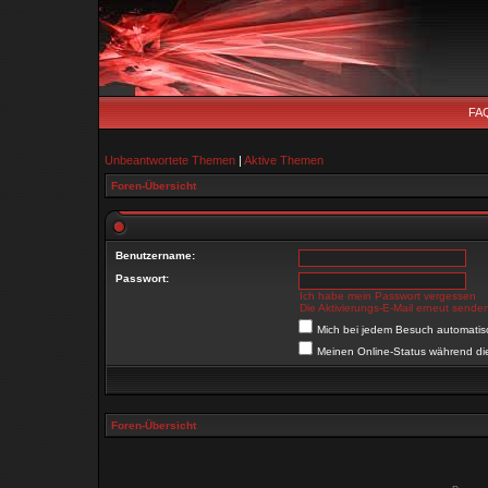
FA
Unbeantwortete Themen
|
Aktive Themen
Foren-Übersicht
Benutzername:
Passwort:
Ich habe mein Passwort vergessen
Die Aktivierungs-E-Mail erneut sende
Mich bei jedem Besuch automati
Meinen Online-Status während di
Foren-Übersicht