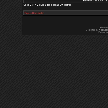
Seite
2
von
2
[ Die Suche ergab 29 Treffer ]
Foren-Übersicht
Powere
Designed by
Vjachesl
Deutsche