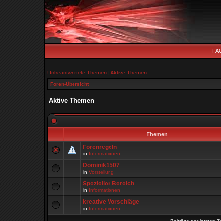
FA
Unbeantwortete Themen
|
Aktive Themen
Foren-Übersicht
Aktive Themen
Themen
Forenregeln
in
Informationen
Dominik1507
in
Vorstellung
Spezieller Bereich
in
Informationen
kreative Vorschläge
in
Informationen
Beiträge der letzten Z