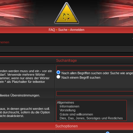
FAQ
•
Suche
•
Anmelden
Themen
Suchanfrage
funden werden muss und ein
-
vor ein
Nach allen Begriffen suchen oder Suche wie an
 darf. Verwende mehrere Wörter
Nach einem Begriff suchen
lammer, wenn nur eines der Wörter
 * als Platzhalter für teilweise
 teilweise Übereinstimmungen.
us, in denen gesucht werden soll.
t durchsucht, sofern du die Option
cht deaktivierst.
Suchoptionen