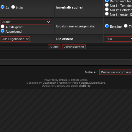
Betreff und Tex
Nur im Text der
Innerhalb suchen:
Ja
Nein
Nur im Betreff
Nur im ersten 
Ergebnisse anzeigen als:
Beiträge
T
Aufsteigend
Absteigend
Die ersten:
Gehe zu:
Powered by
phpBB
© phpBB Group.
Designed by
Vjacheslav Trushkin
for
Free Forums
/
DivisionCore
.
Deutsche Übersetzung durch
phpBB.de