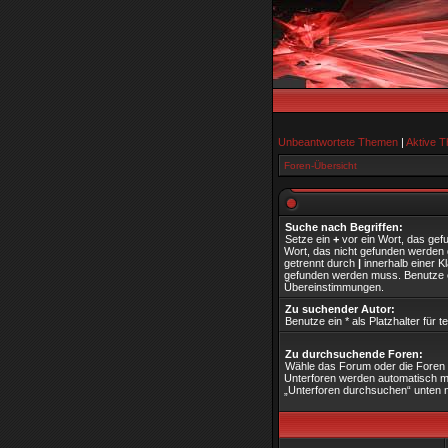
Unbeantwortete Themen
|
Aktive 
Foren-Übersicht
Suche nach Begriffen:
Setze ein
+
vor ein Wort, das ge
Wort, das nicht gefunden werden
getrennt durch
|
innerhalb einer K
gefunden werden muss. Benutze ein
Übereinstimmungen.
Zu suchender Autor:
Benutze ein * als Platzhalter für
Zu durchsuchende Foren:
Wähle das Forum oder die Foren a
Unterforen werden automatisch mi
„Unterforen durchsuchen“ unten ni