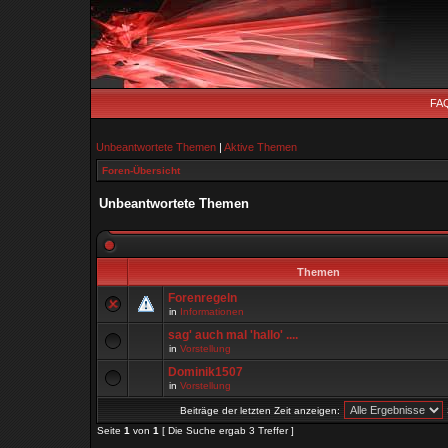
FA
Unbeantwortete Themen
|
Aktive Themen
Foren-Übersicht
Unbeantwortete Themen
Themen
Forenregeln
in
Informationen
sag' auch mal 'hallo' ....
in
Vorstellung
Dominik1507
in
Vorstellung
Beiträge der letzten Zeit anzeigen:
Seite
1
von
1
[ Die Suche ergab 3 Treffer ]