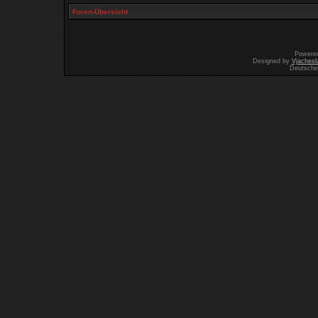
Foren-Übersicht
Powere
Designed by
Vjachesl
Deutsche