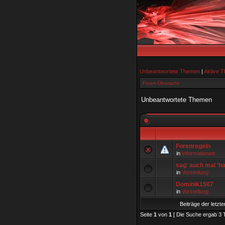
Unbeantwortete Themen
|
Aktive 
Foren-Übersicht
Unbeantwortete Themen
Forenregeln
in
Informationen
sag' auch mal 'hall
in
Vorstellung
Dominik1507
in
Vorstellung
Beiträge der letzte
Seite
1
von
1
[ Die Suche ergab 3 T