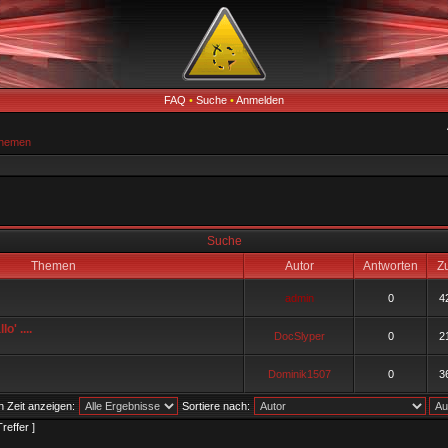
FAQ
•
Suche
•
Anmelden
Themen
Suche
Themen
Autor
Antworten
Zu
admin
0
4
o' ....
DocSlyper
0
2
Dominik1507
0
3
n Zeit anzeigen:
Sortiere nach:
reffer ]