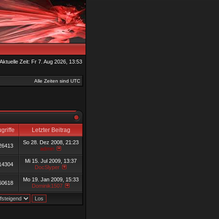
Aktuelle Zeit: Fr 7. Aug 2026, 13:53
Alle Zeiten sind UTC
griffe
Letzter Beitrag
So 28. Dez 2008, 21:23
26413
admin
Mi 15. Jul 2009, 13:37
14304
DocSlyper
Mo 19. Jan 2009, 15:33
60618
Dominik1507