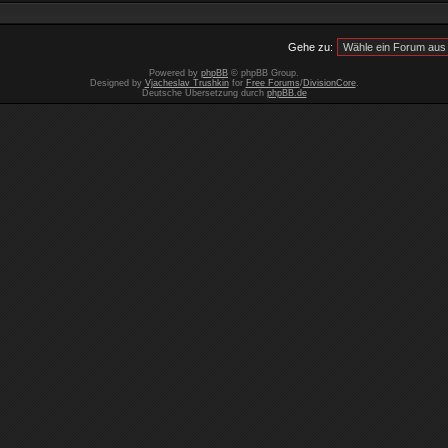
Gehe zu:
Powered by
phpBB
© phpBB Group.
Designed by
Vjacheslav Trushkin
for
Free Forums
/
DivisionCore
.
Deutsche Übersetzung durch
phpBB.de