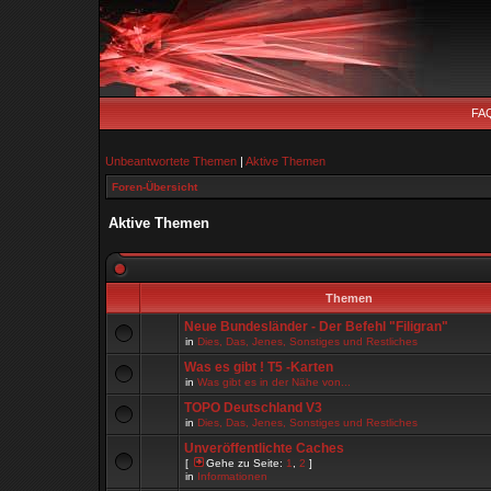
FA
Unbeantwortete Themen
|
Aktive Themen
Foren-Übersicht
Aktive Themen
Themen
Neue Bundesländer - Der Befehl "Filigran"
in
Dies, Das, Jenes, Sonstiges und Restliches
Was es gibt ! T5 -Karten
in
Was gibt es in der Nähe von...
TOPO Deutschland V3
in
Dies, Das, Jenes, Sonstiges und Restliches
Unveröffentlichte Caches
[
Gehe zu Seite:
1
,
2
]
in
Informationen