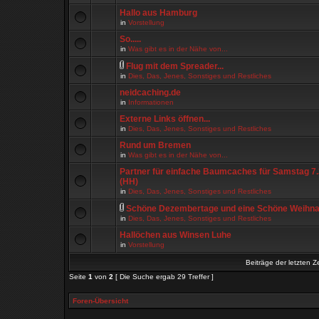
Hallo aus Hamburg
in
Vorstellung
So.....
in
Was gibt es in der Nähe von...
Flug mit dem Spreader...
in
Dies, Das, Jenes, Sonstiges und Restliches
neidcaching.de
in
Informationen
Externe Links öffnen...
in
Dies, Das, Jenes, Sonstiges und Restliches
Rund um Bremen
in
Was gibt es in der Nähe von...
Partner für einfache Baumcaches für Samstag 7
(HH)
in
Dies, Das, Jenes, Sonstiges und Restliches
Schöne Dezembertage und eine Schöne Weihna
in
Dies, Das, Jenes, Sonstiges und Restliches
Hallöchen aus Winsen Luhe
in
Vorstellung
Beiträge der letzten Z
Seite
1
von
2
[ Die Suche ergab 29 Treffer ]
Foren-Übersicht