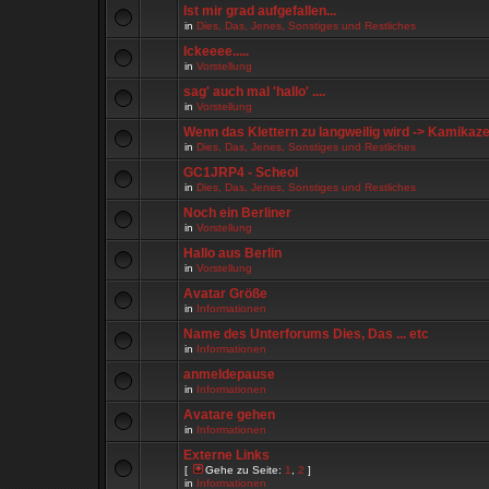
Ist mir grad aufgefallen...
in
Dies, Das, Jenes, Sonstiges und Restliches
Ickeeee.....
in
Vorstellung
sag' auch mal 'hallo' ....
in
Vorstellung
Wenn das Klettern zu langweilig wird -> Kamikaz
in
Dies, Das, Jenes, Sonstiges und Restliches
GC1JRP4 - Scheol
in
Dies, Das, Jenes, Sonstiges und Restliches
Noch ein Berliner
in
Vorstellung
Hallo aus Berlin
in
Vorstellung
Avatar Größe
in
Informationen
Name des Unterforums Dies, Das ... etc
in
Informationen
anmeldepause
in
Informationen
Avatare gehen
in
Informationen
Externe Links
[
Gehe zu Seite:
1
,
2
]
in
Informationen