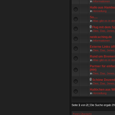
in
Informationen
Hallo aus Hambu
in
Vorstellung
So.....
in
Was gibt es in de
Flug mit dem Sp
in
Dies, Das, Jenes
neidcaching.de
in
Informationen
Externe Links öff
in
Dies, Das, Jenes
Rund um Breme
in
Was gibt es in de
Partner für einf
(HH)
in
Dies, Das, Jenes
Schöne Dezembe
in
Dies, Das, Jenes
Hallöchen aus W
in
Vorstellung
Seite
1
von
2
[ Die Suche ergab 29 
Foren-Übersicht