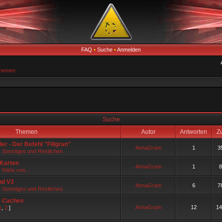
FAQ
•
Suche
•
Anmelden
Themen
Suche
Themen
Autor
Antworten
Zu
r - Der Befehl "Filigran"
AnnaGram
1
3
, Sonstiges und Restliches
-Karten
AnnaGram
1
8
r Nähe von...
nd V3
AnnaGram
6
7
, Sonstiges und Restliches
e Caches
AnnaGram
12
14
1
,
2
]