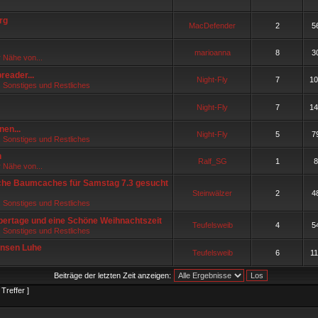
rg
MacDefender
2
5
marioanna
8
3
r Nähe von...
reader...
Night-Fly
7
10
, Sonstiges und Restliches
Night-Fly
7
14
nen...
Night-Fly
5
7
, Sonstiges und Restliches
n
Ralf_SG
1
8
r Nähe von...
ache Baumcaches für Samstag 7.3 gesucht
Steinwälzer
2
4
, Sonstiges und Restliches
rtage und eine Schöne Weihnachtszeit
Teufelsweib
4
5
, Sonstiges und Restliches
insen Luhe
Teufelsweib
6
1
Beiträge der letzten Zeit anzeigen:
Treffer ]