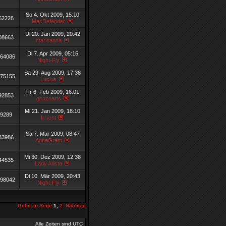
So 4. Okt 2009, 15:10
62228
MacDefender
Di 20. Jan 2009, 20:42
08663
marioanna
Di 7. Apr 2009, 05:15
64086
Night-Fly
Sa 29. Aug 2009, 17:38
75155
Lucius
Fr 6. Feb 2009, 16:01
92853
gonzoarts
Mi 21. Jan 2009, 18:10
9289
Irrlicht
Sa 7. Mär 2009, 08:47
83986
AnnaGram
Mi 30. Dez 2009, 12:38
44535
Lady Allista
Di 10. Mär 2009, 20:43
198042
Night-Fly
Gehe zu Seite
1
,
2
Nächste
Alle Zeiten sind UTC