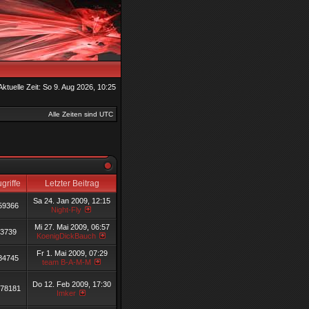
Aktuelle Zeit: So 9. Aug 2026, 10:25
Alle Zeiten sind UTC
griffe
Letzter Beitrag
Sa 24. Jan 2009, 12:15
59366
Night-Fly
Mi 27. Mai 2009, 06:57
3739
KoenigDickBauch
Fr 1. Mai 2009, 07:29
84745
team B-A-M-M
Do 12. Feb 2009, 17:30
78181
Imker