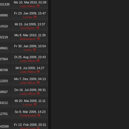
Mo 10. Mai 2010, 01:09
031338
Lady Allista
Fr 23. Jan 2009, 15:47
58990
Lucius
Mi 15. Jul 2009, 13:37
14310
DocSlyper
Mo 8. Mär 2010, 11:39
82218
Steinwälzer
Fr 30. Jan 2009, 10:54
68661
carhu
Di 25. Aug 2009, 23:43
87564
Lady Allista
Mi 8. Jul 2009, 14:27
48708
Lady Allista
Mo 7. Dez 2009, 04:13
12203
Lady Allista
Do 16. Jul 2009, 09:31
58567
Lady Allista
Mi 20. Mai 2009, 11:11
43212
Lucius
So 8. Mär 2009, 14:23
12761
Teufelsweib
Fr 13. Feb 2009, 20:31
42599
AnnaGram