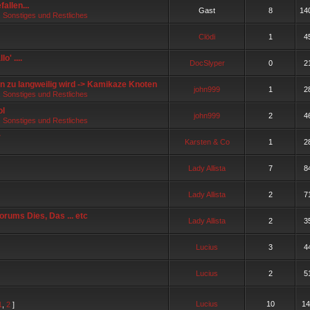
fallen...
Gast
8
14
, Sonstiges und Restliches
Clödi
1
4
o' ....
DocSlyper
0
2
n zu langweilig wird -> Kamikaze Knoten
john999
1
2
, Sonstiges und Restliches
ol
john999
2
4
, Sonstiges und Restliches
r
Karsten & Co
1
2
Lady Allista
7
8
Lady Allista
2
7
rums Dies, Das ... etc
Lady Allista
2
3
Lucius
3
4
Lucius
2
5
Lucius
10
14
1
,
2
]