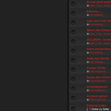
Ist mir grad aufge
in
Dies, Das, Jenes
Ickeeee.....
in
Vorstellung
sag' auch mal 'hall
in
Vorstellung
Wenn das Kletter
in
Dies, Das, Jenes
GC1JRP4 - Sche
in
Dies, Das, Jenes
Noch ein Berline
in
Vorstellung
Hallo aus Berlin
in
Vorstellung
Avatar Größe
in
Informationen
Name des Unterfo
in
Informationen
anmeldepause
in
Informationen
Avatare gehen
in
Informationen
Externe Links
[
Gehe zu Seite: