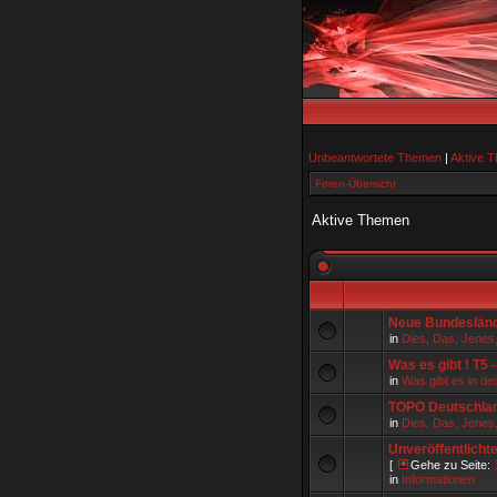
Unbeantwortete Themen
|
Aktive 
Foren-Übersicht
Aktive Themen
Neue Bundeslände
in
Dies, Das, Jenes
Was es gibt ! T5 
in
Was gibt es in de
TOPO Deutschla
in
Dies, Das, Jenes
Unveröffentlicht
[
Gehe zu Seite:
in
Informationen