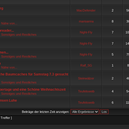
rg
MacDefender
2
5
marioanna
8
3
r Nähe von...
reader...
Night-Fly
7
10
, Sonstiges und Restliches
Night-Fly
7
14
nen...
Night-Fly
5
7
, Sonstiges und Restliches
n
Ralf_SG
1
8
r Nähe von...
ache Baumcaches für Samstag 7.3 gesucht
Steinwälzer
2
4
, Sonstiges und Restliches
rtage und eine Schöne Weihnachtszeit
Teufelsweib
4
5
, Sonstiges und Restliches
insen Luhe
Teufelsweib
6
1
Beiträge der letzten Zeit anzeigen:
Treffer ]