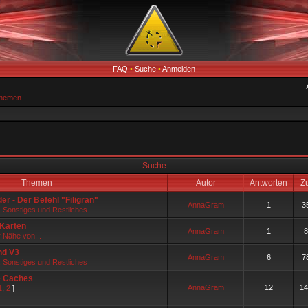
FAQ
•
Suche
•
Anmelden
Themen
Suche
Themen
Autor
Antworten
Zu
r - Der Befehl "Filigran"
AnnaGram
1
3
, Sonstiges und Restliches
-Karten
AnnaGram
1
8
r Nähe von...
nd V3
AnnaGram
6
7
, Sonstiges und Restliches
e Caches
AnnaGram
12
14
1
,
2
]