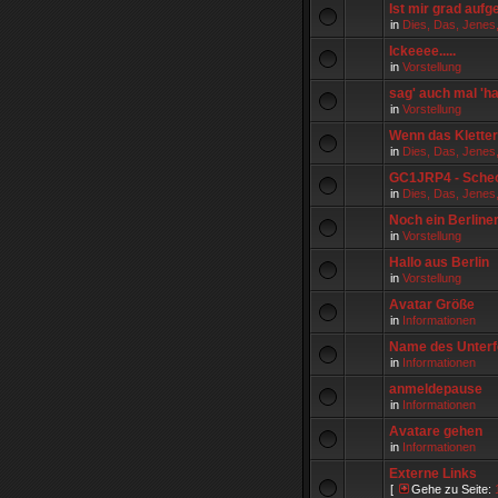
Ist mir grad aufge
in
Dies, Das, Jenes
Ickeeee.....
in
Vorstellung
sag' auch mal 'hall
in
Vorstellung
Wenn das Kletter
in
Dies, Das, Jenes
GC1JRP4 - Sche
in
Dies, Das, Jenes
Noch ein Berline
in
Vorstellung
Hallo aus Berlin
in
Vorstellung
Avatar Größe
in
Informationen
Name des Unterfo
in
Informationen
anmeldepause
in
Informationen
Avatare gehen
in
Informationen
Externe Links
[
Gehe zu Seite: