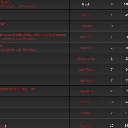
fallen...
Gast
8
14
, Sonstiges und Restliches
Clödi
1
4
o' ....
DocSlyper
0
2
n zu langweilig wird -> Kamikaze Knoten
john999
1
2
, Sonstiges und Restliches
ol
john999
2
4
, Sonstiges und Restliches
r
Karsten & Co
1
2
Lady Allista
7
8
Lady Allista
2
7
rums Dies, Das ... etc
Lady Allista
2
3
Lucius
3
4
Lucius
2
5
Lucius
10
14
1
,
2
]