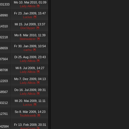
Mo 10. Mai 2010, 01:09
031333
Lady Allista
Fr 23. Jan 2009, 15:47
58990
Lucius
Mi 15. Jul 2009, 13:37
14310
DocSlyper
Mo 8. Mär 2010, 11:39
82218
Steinwälzer
Fr 30. Jan 2009, 10:54
68659
carhu
Di 25. Aug 2009, 23:43
87564
Lady Allista
Mi 8. Jul 2009, 14:27
48708
Lady Allista
Mo 7. Dez 2009, 04:13
12203
Lady Allista
Do 16. Jul 2009, 09:31
58567
Lady Allista
Mi 20. Mai 2009, 11:11
43212
Lucius
So 8. Mär 2009, 14:23
12761
Teufelsweib
Fr 13. Feb 2009, 20:31
42584
AnnaGram