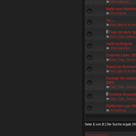
in
Informationen
Hallo aus Hambu
in
Vorstellung
So.....
in
Was gibt es in de
Flug mit dem Sp
in
Dies, Das, Jenes
neidcaching.de
in
Informationen
Externe Links öff
in
Dies, Das, Jenes
Rund um Breme
in
Was gibt es in de
Partner für einf
(HH)
in
Dies, Das, Jenes
Schöne Dezembe
in
Dies, Das, Jenes
Hallöchen aus W
in
Vorstellung
Seite
1
von
2
[ Die Suche ergab 29 
Foren-Übersicht