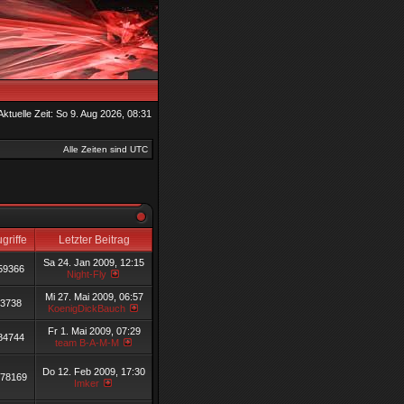
Aktuelle Zeit: So 9. Aug 2026, 08:31
Alle Zeiten sind UTC
griffe
Letzter Beitrag
Sa 24. Jan 2009, 12:15
59366
Night-Fly
Mi 27. Mai 2009, 06:57
3738
KoenigDickBauch
Fr 1. Mai 2009, 07:29
84744
team B-A-M-M
Do 12. Feb 2009, 17:30
78169
Imker