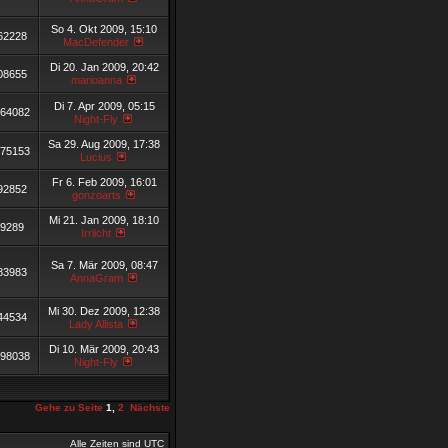
So 4. Okt 2009, 15:10
62228
MacDefender
Di 20. Jan 2009, 20:42
08655
marioanna
Di 7. Apr 2009, 05:15
64082
Night-Fly
Sa 29. Aug 2009, 17:38
75153
Lucius
Fr 6. Feb 2009, 16:01
92852
gonzoarts
Mi 21. Jan 2009, 18:10
9289
Irrlicht
Sa 7. Mär 2009, 08:47
83983
AnnaGram
Mi 30. Dez 2009, 12:38
44534
Lady Allista
Di 10. Mär 2009, 20:43
198038
Night-Fly
Gehe zu Seite
1
,
2
Nächste
Alle Zeiten sind UTC