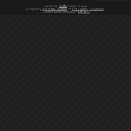
Powered by
phpBB
© phpBB Group.
Designed by
Vjacheslav Trushkin
for
Free Forums
/
DivisionCore
.
Deutsche Übersetzung durch
phpBB.de