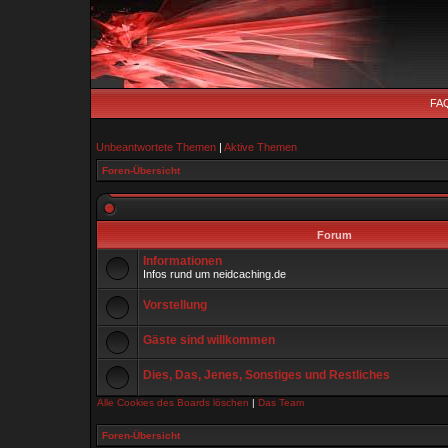
FA
Unbeantwortete Themen
|
Aktive Themen
Foren-Übersicht
Forum
Informationen
Infos rund um neidcaching.de
Vorstellung
Gäste sind willkommen
Dies, Das, Jenes, Sonstiges und Restliches
Alle Cookies des Boards löschen
|
Das Team
Foren-Übersicht