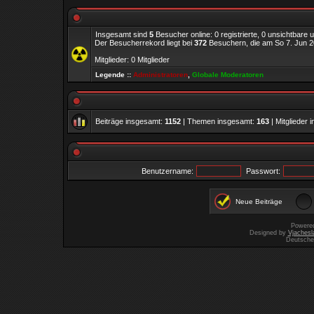
Insgesamt sind
5
Besucher online: 0 registrierte, 0 unsichtbare
Der Besucherrekord liegt bei
372
Besuchern, die am So 7. Jun 20
Mitglieder: 0 Mitglieder
Legende ::
Administratoren
,
Globale Moderatoren
Beiträge insgesamt:
1152
| Themen insgesamt:
163
| Mitglieder
Benutzername:
Passwort:
Neue Beiträge
Powere
Designed by
Vjachesl
Deutsche